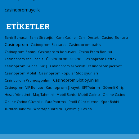
casinopromuyelik
ETİKETLER
Bahis Bonusu
Bahis Stratejisi
Casino Bonusu
Canlı Casino
Canlı Destek
Casinoprom
Casinoprom bahis
Casinoprom Baccarat
Casinoprom bonusları
Casinoprom Bonus
Casino Prom Bonusu
Casinoprom casino
Casinoprom canli bahis
Casinoprom Destek
Casinoprom Güncel Giriş
casinoprom jackpot
Casinoprom Güvenlik
Casinoprom Mobil
Casinoprom Popüler Slot oyunları
Casinoprom Slot oyunları
Casinoprom Promosyonları
Casinoprom Şikayet
Casinoprom VIP Bonusu
EFT Yatırım
Güvenli Giriş
Mobil Bahis
Mobil Casino
Hesap Yönetimi
Maç Tahmini
Online Casino
Online Casino Güvenlik
Para Yatırma
Profil Güncelleme
Spor Bahisi
Turnuva Takvimi
WhatsApp Yardım
Çevrimiçi Casino