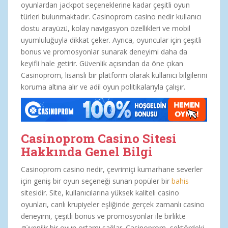
oyunlardan jackpot seçeneklerine kadar çeşitli oyun
türleri bulunmaktadır. Casinoprom casino nedir kullanıcı
dostu arayüzü, kolay navigasyon özellikleri ve mobil
uyumluluğuyla dikkat çeker. Ayrıca, oyuncular için çeşitli
bonus ve promosyonlar sunarak deneyimi daha da
keyifli hale getirir. Güvenlik açısından da öne çıkan
Casinoprom, lisanslı bir platform olarak kullanıcı bilgilerini
koruma altına alır ve adil oyun politikalarıyla çalışır.
Casinoprom Casino Sitesi
Hakkında Genel Bilgi
Casinoprom casino nedir, çevrimiçi kumarhane severler
için geniş bir oyun seçeneği sunan popüler bir
bahis
sitesidir. Site, kullanıcılarına yüksek kaliteli casino
oyunları, canlı krupiyeler eşliğinde gerçek zamanlı casino
deneyimi, çeşitli bonus ve promosyonlar ile birlikte
güvenilir bir oyun ortamı sağlar. Casinoprom, sektördeki