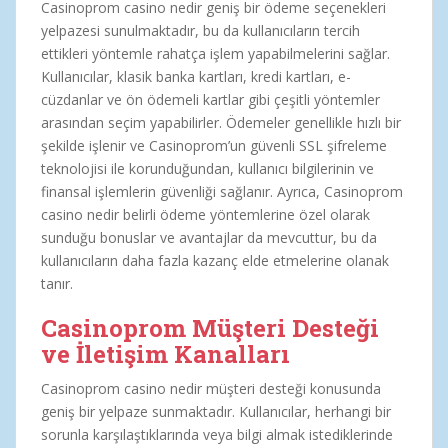
Casinoprom casino nedir geniş bir ödeme seçenekleri
yelpazesi sunulmaktadır, bu da kullanıcıların tercih
ettikleri yöntemle rahatça işlem yapabilmelerini sağlar.
Kullanıcılar, klasik banka kartları, kredi kartları, e-
cüzdanlar ve ön ödemeli kartlar gibi çeşitli yöntemler
arasından seçim yapabilirler. Ödemeler genellikle hızlı bir
şekilde işlenir ve Casinoprom’un güvenli SSL şifreleme
teknolojisi ile korunduğundan, kullanıcı bilgilerinin ve
finansal işlemlerin güvenliği sağlanır. Ayrıca, Casinoprom
casino nedir belirli ödeme yöntemlerine özel olarak
sunduğu bonuslar ve avantajlar da mevcuttur, bu da
kullanıcıların daha fazla kazanç elde etmelerine olanak
tanır.
Casinoprom Müşteri Desteği
ve İletişim Kanalları
Casinoprom casino nedir müşteri desteği konusunda
geniş bir yelpaze sunmaktadır. Kullanıcılar, herhangi bir
sorunla karşılaştıklarında veya bilgi almak istediklerinde