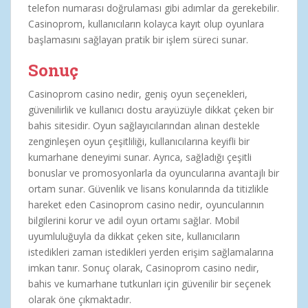
telefon numarası doğrulaması gibi adımlar da gerekebilir.
Casinoprom, kullanıcıların kolayca kayıt olup oyunlara
başlamasını sağlayan pratik bir işlem süreci sunar.
Sonuç
Casinoprom casino nedir, geniş oyun seçenekleri,
güvenilirlik ve kullanıcı dostu arayüzüyle dikkat çeken bir
bahis sitesidir. Oyun sağlayıcılarından alınan destekle
zenginleşen oyun çeşitliliği, kullanıcılarına keyifli bir
kumarhane deneyimi sunar. Ayrıca, sağladığı çeşitli
bonuslar ve promosyonlarla da oyuncularına avantajlı bir
ortam sunar. Güvenlik ve lisans konularında da titizlikle
hareket eden Casinoprom casino nedir, oyuncularının
bilgilerini korur ve adil oyun ortamı sağlar. Mobil
uyumluluğuyla da dikkat çeken site, kullanıcıların
istedikleri zaman istedikleri yerden erişim sağlamalarına
imkan tanır. Sonuç olarak, Casinoprom casino nedir,
bahis ve kumarhane tutkunları için güvenilir bir seçenek
olarak öne çıkmaktadır.