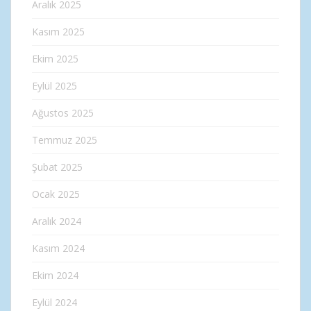
Aralık 2025
Kasım 2025
Ekim 2025
Eylül 2025
Ağustos 2025
Temmuz 2025
Şubat 2025
Ocak 2025
Aralık 2024
Kasım 2024
Ekim 2024
Eylül 2024