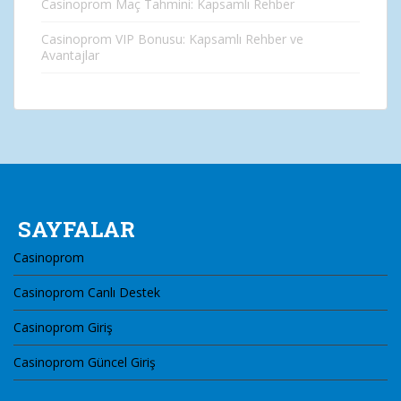
Casinoprom Maç Tahmini: Kapsamlı Rehber
Casinoprom VIP Bonusu: Kapsamlı Rehber ve
Avantajlar
SAYFALAR
Casinoprom
Casinoprom Canlı Destek
Casinoprom Giriş
Casinoprom Güncel Giriş