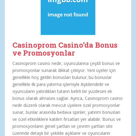
Casinoprom Casino’da Bonus
ve Promosyonlar
Casinoprom casino nedir, oyuncularına çeşitli bonus ve
promosyonlar sunarak dikkat çekiyor. Yeni üyeler için
genellikle hoş geldin bonusları bulunur; bu bonuslar
genellikle ilk para yatırma işlemiyle ilişkilendirilir ve
oyuncuların yatırdıkları tutarın belirli bir yüzdesini ek
bonus olarak almasını sağlar. Ayrıca, Casinoprom casino
nedir düzenli olarak mevcut üyelere özel promosyonlar
sunar, bunlar arasında bedava spinler, yatırım bonusları
ve özel etkinliklere katılım fırsatları yer alabilir. Bonus ve
promosyonların genel şartları ve çevrim şartları site
üzerinde detaylı bir şekilde açıklanır ve oyuncuların