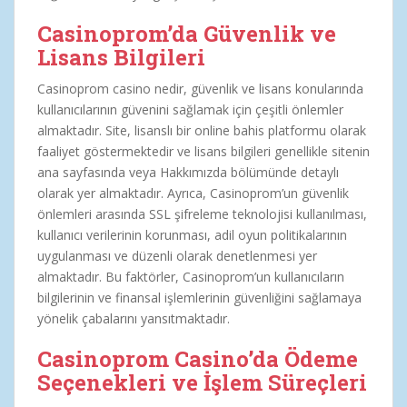
Casinoprom’da Güvenlik ve
Lisans Bilgileri
Casinoprom casino nedir, güvenlik ve lisans konularında
kullanıcılarının güvenini sağlamak için çeşitli önlemler
almaktadır. Site, lisanslı bir online bahis platformu olarak
faaliyet göstermektedir ve lisans bilgileri genellikle sitenin
ana sayfasında veya Hakkımızda bölümünde detaylı
olarak yer almaktadır. Ayrıca, Casinoprom’un güvenlik
önlemleri arasında SSL şifreleme teknolojisi kullanılması,
kullanıcı verilerinin korunması, adil oyun politikalarının
uygulanması ve düzenli olarak denetlenmesi yer
almaktadır. Bu faktörler, Casinoprom’un kullanıcıların
bilgilerinin ve finansal işlemlerinin güvenliğini sağlamaya
yönelik çabalarını yansıtmaktadır.
Casinoprom Casino’da Ödeme
Seçenekleri ve İşlem Süreçleri