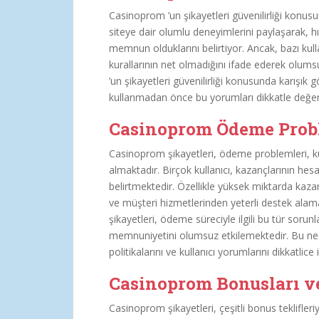
Casinoprom ’un şikayetleri güvenilirliği konusun
siteye dair olumlu deneyimlerini paylaşarak, h
memnun olduklarını belirtiyor. Ancak, bazı kul
kurallarının net olmadığını ifade ederek olum
’un şikayetleri güvenilirliği konusunda karışık g
kullanmadan önce bu yorumları dikkatle değerl
Casinoprom Ödeme Probl
Casinoprom şikayetleri, ödeme problemleri, kull
almaktadır. Birçok kullanıcı, kazançlarının hesap
belirtmektedir. Özellikle yüksek miktarda kaza
ve müşteri hizmetlerinden yeterli destek alam
şikayetleri, ödeme süreciyle ilgili bu tür sorun
memnuniyetini olumsuz etkilemektedir. Bu ne
politikalarını ve kullanıcı yorumlarını dikkatlice
Casinoprom Bonusları ve
Casinoprom şikayetleri, çeşitli bonus teklifleri