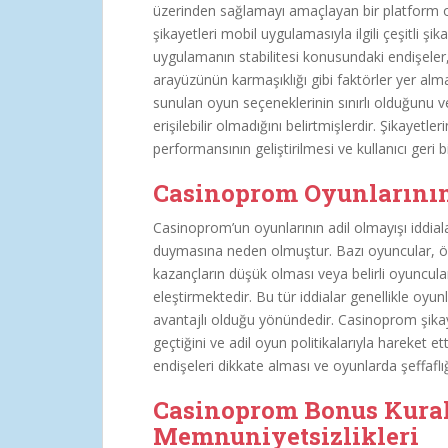
üzerinden sağlamayı amaçlayan bir platform o
şikayetleri mobil uygulamasıyla ilgili çeşitli ş
uygulamanın stabilitesi konusundaki endişeler,
arayüzünün karmaşıklığı gibi faktörler yer alm
sunulan oyun seçeneklerinin sınırlı olduğunu
erişilebilir olmadığını belirtmişlerdir. Şikaye
performansının geliştirilmesi ve kullanıcı geri 
Casinoprom Oyunlarının 
Casinoprom’un oyunlarının adil olmayışı iddiala
duymasına neden olmuştur. Bazı oyuncular, öze
kazançların düşük olması veya belirli oyuncula
eleştirmektedir. Bu tür iddialar genellikle oyunl
avantajlı olduğu yönündedir. Casinoprom şikay
geçtiğini ve adil oyun politikalarıyla hareket ett
endişeleri dikkate alması ve oyunlarda şeffafl
Casinoprom Bonus Kurall
Memnuniyetsizlikleri