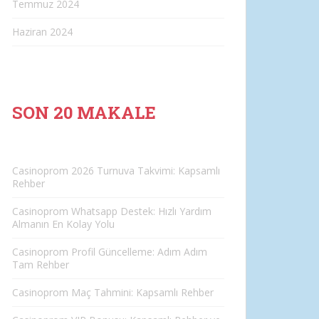
Temmuz 2024
Haziran 2024
SON 20 MAKALE
Casinoprom 2026 Turnuva Takvimi: Kapsamlı
Rehber
Casinoprom Whatsapp Destek: Hızlı Yardım
Almanın En Kolay Yolu
Casinoprom Profil Güncelleme: Adım Adım
Tam Rehber
Casinoprom Maç Tahmini: Kapsamlı Rehber