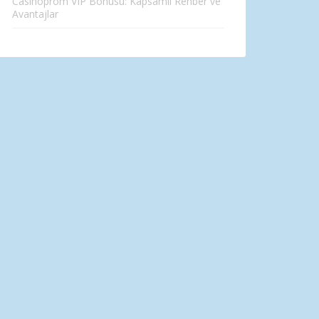
Casinoprom VIP Bonusu: Kapsamlı Rehber ve
Avantajlar