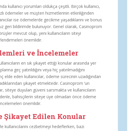
da kullanıcı yorumları oldukça çeşitli. Birçok kullanıcı,
ızlı ödemeler ve müşteri hizmetlerinin etkinliğinden
lanıcılar ise ödemelerde gecikme yaşadıklarını ve bonus
suz geri bildirimde bulunuyor. Genel olarak, Casinoprom
örüşler mevcut olup, yeni kullanıcıların siteyi
endirmeleri önemlidir.
emleri ve İncelemeler
anıcıların en sık şikayet ettiği konular arasında yer
larına geç yatırıldığını veya hiç yatırılmadığını
nç elde eden kullanıcılar, ödeme sürecinin uzadığından
adıklarından şikayet etmektedir. Casinoprom ‘un
lar, siteye duyulan güveni sarsmakta ve kullanıcıların
denle, bahisçilerin siteye üye olmadan önce ödeme
 incelemeleri önemlidir.
 Şikayet Edilen Konular
yle kullanıcılarını cezbetmeyi hedeflerken, bazı