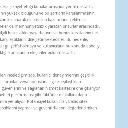
klıkla şikayet ettiği konular arasında yer almaktadır.
arının yüksek olduğunu ve bu şartların karşılanmasının
ları kullanarak elde edilen kazançların çekilmesi
eler de memnuniyetsizlik yaratan unsurlar arasındadır.
lgili belirsizlikler yaşadıklarını ve bonus kurallarının net
rşılaştıklarını dile getirmektedirler. Bu nedenle,
 ilgili şeffaf olmaya ve kullanıcıların bu konuda daha iyi
ktiği konusunda eleştiriler bulunmaktadır.
ri incelediğimizde, kullanıcı deneyimlerinin çeşitlilik
sorunları veya bonuslarla ilgili karşılaştıkları
an güvenlerini ve sağlanan hizmet kalitesini öne çıkarıyor.
eri performansı gibi faktörler de kullanıcıların
a yer alıyor. Potansiyel kullanıcılar, bahis sitesi
rcihlerini yapmalı ve güvenilirliklerini değerlendirirken