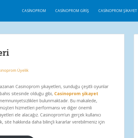
CASINOPROM
CASINOPROM GIRIŞ
CASINOPROM ŞIKAYET
eri
inoprom Üyelik
k kazanan Casinoprom şikayetleri, sunduğu çeşitli oyunlar
 bahis sitesinde olduğu gibi,
Casinoprom şikayet
ve memnuniyetsizlikleri bulunmaktadır. Bu makalede,
 müşteri hizmetleri performansı ve diğer önemli
yetleri ele alacağız. Casinoprom’un gerçek kullanıcı
 site hakkında daha bilinçli kararlar verebilmeniz için