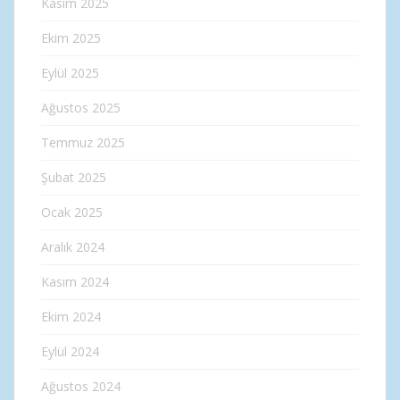
Kasım 2025
Ekim 2025
Eylül 2025
Ağustos 2025
Temmuz 2025
Şubat 2025
Ocak 2025
Aralık 2024
Kasım 2024
Ekim 2024
Eylül 2024
Ağustos 2024