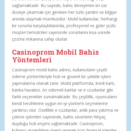
sağlamaktadır. Bu sayede, bahis deneyimini en üst
düzeye çıkarmak için gereken her türlü yardım ve bilgiye
anında ulaşmak mümkündür. Mobil kullanıcılar, herhangi
bir sorunla karşılaştıklarında, profesyonel ve güler yüzlü
müşteri temsilcileri sayesinde sorunlarını kısa sürede
çözme imkanına sahip olurlar.
Casinoprom Mobil Bahis
Yöntemleri
Casinoprom mobil bahis adresi, kullanıcıların çeşitli
ödeme yöntemleriyle hızlı ve güvenli bir şekilde işlem
yapmalarına olanak tanır. Mobil platformda, kredi kartı,
banka havalesi, ön ödemeli kartlar ve e-cüzdanlar gibi
farklı seçenekler sunulmaktadır. Bu çeşitlilik, oyuncuların
kendi tercihlerine uygun en iyi yöntemi seçmelerine
yardımcı olur. Özellikle e-cüzdanlar, anlık para yatırma ve
çekme işlemleri sayesinde, bahis severlerin ihtiyaç
duyduğu hızlı erişimi sağlamaktadır. Casinoprom,
kullanıcı güvenliğine önem vererek tüm finansal işlemler