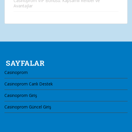
Casinoprom VIP Bonusu: Kapsamlı Rehber ve
Avantajlar
SAYFALAR
Casinoprom
Casinoprom Canlı Destek
Casinoprom Giriş
Casinoprom Güncel Giriş