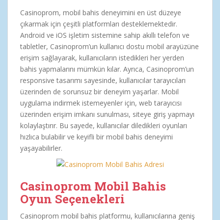
Casinoprom, mobil bahis deneyimini en üst düzeye
çıkarmak için çeşitli platformları desteklemektedir.
Android ve iOS işletim sistemine sahip akıllı telefon ve
tabletler, Casinoprom’un kullanıcı dostu mobil arayüzüne
erişim sağlayarak, kullanıcıların istedikleri her yerden
bahis yapmalarını mümkün kılar. Ayrıca, Casinoprom’un
responsive tasarımı sayesinde, kullanıcılar tarayıcıları
üzerinden de sorunsuz bir deneyim yaşarlar. Mobil
uygulama indirmek istemeyenler için, web tarayıcısı
üzerinden erişim imkanı sunulması, siteye giriş yapmayı
kolaylaştırır. Bu sayede, kullanıcılar diledikleri oyunları
hızlıca bulabilir ve keyifli bir mobil bahis deneyimi
yaşayabilirler.
Casinoprom Mobil Bahis
Oyun Seçenekleri
Casinoprom mobil bahis platformu, kullanıcılarına geniş