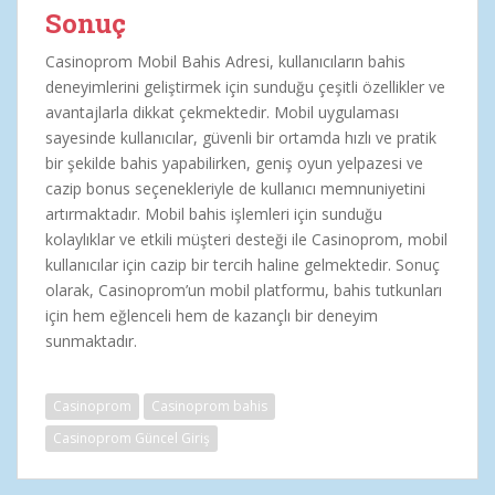
Sonuç
Casinoprom Mobil Bahis Adresi, kullanıcıların bahis
deneyimlerini geliştirmek için sunduğu çeşitli özellikler ve
avantajlarla dikkat çekmektedir. Mobil uygulaması
sayesinde kullanıcılar, güvenli bir ortamda hızlı ve pratik
bir şekilde bahis yapabilirken, geniş oyun yelpazesi ve
cazip bonus seçenekleriyle de kullanıcı memnuniyetini
artırmaktadır. Mobil bahis işlemleri için sunduğu
kolaylıklar ve etkili müşteri desteği ile Casinoprom, mobil
kullanıcılar için cazip bir tercih haline gelmektedir. Sonuç
olarak, Casinoprom’un mobil platformu, bahis tutkunları
için hem eğlenceli hem de kazançlı bir deneyim
sunmaktadır.
Casinoprom
Casinoprom bahis
Casinoprom Güncel Giriş