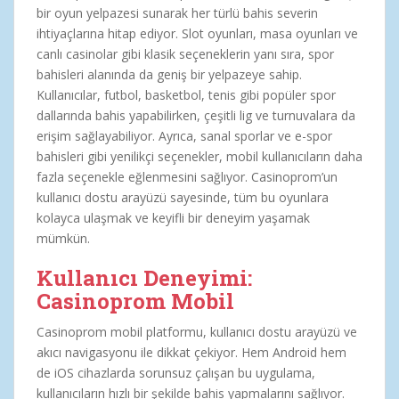
bir oyun yelpazesi sunarak her türlü bahis severin
ihtiyaçlarına hitap ediyor. Slot oyunları, masa oyunları ve
canlı casinolar gibi klasik seçeneklerin yanı sıra, spor
bahisleri alanında da geniş bir yelpazeye sahip.
Kullanıcılar, futbol, basketbol, tenis gibi popüler spor
dallarında bahis yapabilirken, çeşitli lig ve turnuvalara da
erişim sağlayabiliyor. Ayrıca, sanal sporlar ve e-spor
bahisleri gibi yenilikçi seçenekler, mobil kullanıcıların daha
fazla seçenekle eğlenmesini sağlıyor. Casinoprom’un
kullanıcı dostu arayüzü sayesinde, tüm bu oyunlara
kolayca ulaşmak ve keyifli bir deneyim yaşamak
mümkün.
Kullanıcı Deneyimi:
Casinoprom Mobil
Casinoprom mobil platformu, kullanıcı dostu arayüzü ve
akıcı navigasyonu ile dikkat çekiyor. Hem Android hem
de iOS cihazlarda sorunsuz çalışan bu uygulama,
kullanıcıların hızlı bir şekilde bahis yapmalarını sağlıyor.