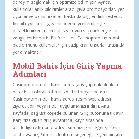
deneyim sağlamak için optimize edilmiştir. Ayrıca,
kullanıcılar anlık bildirimler aracılığıyla promosyonlar, yeni
oyunlar ve bahis fırsatları hakkında bilgilendirilmektedir.
Mobil uygulama, güvenli ödeme yöntemleriyle
desteklenirken, canlı bahis ve oyun seçenekleriyle de
zenginleştirilmiştir. Bu özellikler, Casinoprom’un mobil
platformunu kullanıcılar için cazip kılan unsurlar arasında
yer almaktadır.
Mobil Bahis İçin Giriş Yapma
Adımları
Casinoprom mobil bahis adresi giriş yapmak oldukça
basittir. İlk olarak, cihazınızda bir tarayıcı açarak
Casinoprom mobil bahis adresi resmi web adresini
ziyaret edin veya mobil uygulamanızı indirin. Ana
sayfada, sağ üst köşede bulunan Giriş butonuna tıklayın.
Karşınıza çıkan giriş ekranında, kayıt sırasında
belirlediğiniz kullanıcı adı ve şifrenizi girin. Eğer şifrenizi
unuttuysanız, Şifremi Unuttum seçeneği ile yeni bir şifre