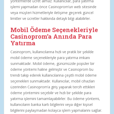
yöntemlerde ücret almaz. Kullanıcılar, para yatırma
işlemi yapmadan önce Casinoprom’un web sitesinde
veya müşteri hizmetleriyle iletişime geçerek güncel
limitler ve ücretler hakkında detaylı bilgi alabilirler.
Mobil Ödeme Seçenekleriyle
Casinoprom’a Anında Para
Yatırma
Casinoprom, kullanıcılarına hızlı ve pratik bir şekilde
mobil ödeme seçenekleriyle para yatırma imkanı
sunmaktadır. Mobil ödeme, günümüzde popüler bir
ödeme yöntemi haline gelmiştir ve Casinoprom bu
trendi takip ederek kullanıcılarına çeşitli mobil ödeme
seçenekleri sunmaktadır. Kullanıcılar, mobil cihazları
üzerinden Casinoprom’a giriş yaparak tercih ettikleri
ödeme yöntemini seçebilir ve hızlı bir şekilde para
yatırma işlemini tamamlayabilirler. Bu ödeme yöntemi,
kullanıcıların banka kartı bilgilerini veya diğer kişisel
bilgilerini paylaşmadan kolayca işlem yapmalarını sağlar.