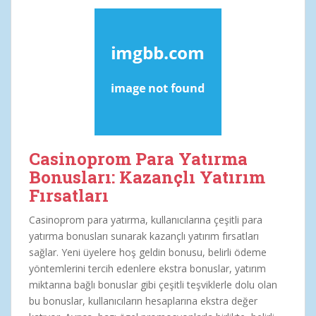
Casinoprom Para Yatırma
Bonusları: Kazançlı Yatırım
Fırsatları
Casinoprom para yatırma, kullanıcılarına çeşitli para
yatırma bonusları sunarak kazançlı yatırım fırsatları
sağlar. Yeni üyelere hoş geldin bonusu, belirli ödeme
yöntemlerini tercih edenlere ekstra bonuslar, yatırım
miktarına bağlı bonuslar gibi çeşitli teşviklerle dolu olan
bu bonuslar, kullanıcıların hesaplarına ekstra değer