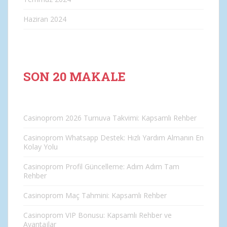
Haziran 2024
SON 20 MAKALE
Casinoprom 2026 Turnuva Takvimi: Kapsamlı Rehber
Casinoprom Whatsapp Destek: Hızlı Yardım Almanın En
Kolay Yolu
Casinoprom Profil Güncelleme: Adım Adım Tam
Rehber
Casinoprom Maç Tahmini: Kapsamlı Rehber
Casinoprom VIP Bonusu: Kapsamlı Rehber ve
Avantajlar